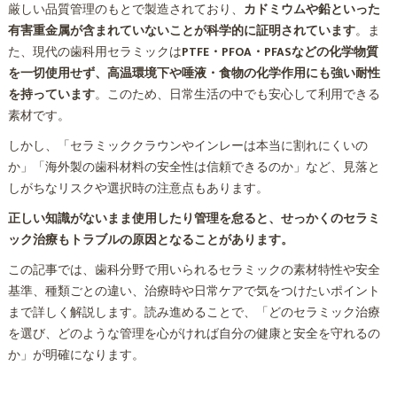
厳しい品質管理のもとで製造されており、
カドミウムや鉛といった
有害重金属が含まれていないことが科学的に証明されています
。ま
た、現代の歯科用セラミックは
PTFE・PFOA・PFASなどの化学物質
を一切使用せず、高温環境下や唾液・食物の化学作用にも強い耐性
を持っています
。このため、日常生活の中でも安心して利用できる
素材です。
しかし、「セラミッククラウンやインレーは本当に割れにくいの
か」「海外製の歯科材料の安全性は信頼できるのか」など、見落と
しがちなリスクや選択時の注意点もあります。
正しい知識がないまま使用したり管理を怠ると、せっかくのセラミ
ック治療もトラブルの原因となることがあります。
この記事では、歯科分野で用いられるセラミックの素材特性や安全
基準、種類ごとの違い、治療時や日常ケアで気をつけたいポイント
まで詳しく解説します。読み進めることで、「どのセラミック治療
を選び、どのような管理を心がければ自分の健康と安全を守れるの
か」が明確になります。