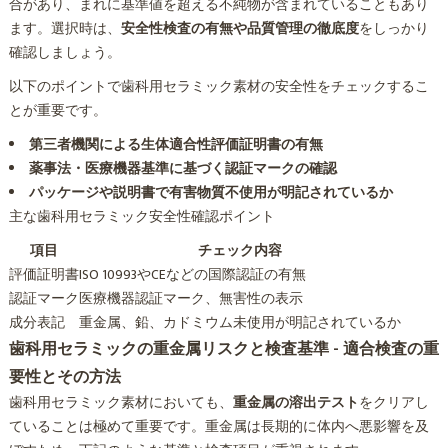
合があり、まれに基準値を超える不純物が含まれていることもあり
ます。選択時は、
安全性検査の有無や品質管理の徹底度
をしっかり
確認しましょう。
以下のポイントで歯科用セラミック素材の安全性をチェックするこ
とが重要です。
第三者機関による生体適合性評価証明書の有無
薬事法・医療機器基準に基づく認証マークの確認
パッケージや説明書で有害物質不使用が明記されているか
主な歯科用セラミック安全性確認ポイント
項目
チェック内容
評価証明書
ISO 10993やCEなどの国際認証の有無
認証マーク
医療機器認証マーク、無害性の表示
成分表記
重金属、鉛、カドミウム未使用が明記されているか
歯科用セラミックの重金属リスクと検査基準 - 適合検査の重
要性とその方法
歯科用セラミック素材においても、
重金属の溶出テスト
をクリアし
ていることは極めて重要です。重金属は長期的に体内へ悪影響を及