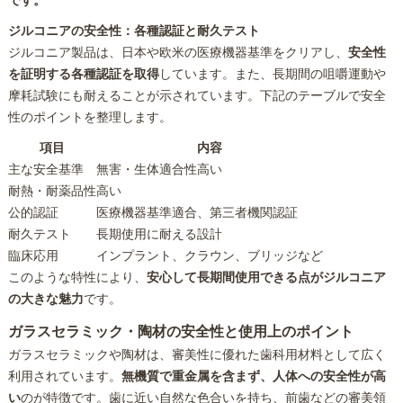
です。
ジルコニアの安全性：各種認証と耐久テスト
ジルコニア製品は、日本や欧米の医療機器基準をクリアし、
安全性
を証明する各種認証を取得
しています。また、長期間の咀嚼運動や
摩耗試験にも耐えることが示されています。下記のテーブルで安全
性のポイントを整理します。
項目
内容
主な安全基準
無害・生体適合性高い
耐熱・耐薬品性
高い
公的認証
医療機器基準適合、第三者機関認証
耐久テスト
長期使用に耐える設計
臨床応用
インプラント、クラウン、ブリッジなど
このような特性により、
安心して長期間使用できる点がジルコニア
の大きな魅力
です。
ガラスセラミック・陶材の安全性と使用上のポイント
ガラスセラミックや陶材は、審美性に優れた歯科用材料として広く
利用されています。
無機質で重金属を含まず、人体への安全性が高
い
のが特徴です。歯に近い自然な色合いを持ち、前歯などの審美領