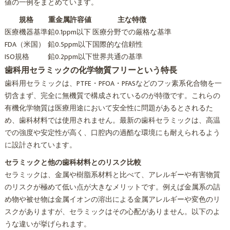
値の一例をまとめています。
規格
重金属許容値
主な特徴
医療機器基準
鉛0.1ppm以下
医療分野での厳格な基準
FDA（米国）
鉛0.5ppm以下
国際的な信頼性
ISO規格
鉛0.2ppm以下
世界共通の基準
歯科用セラミックの化学物質フリーという特長
歯科用セラミックは、PTFE・PFOA・PFASなどのフッ素系化合物を一
切含まず、完全に無機質で構成されているのが特徴です。これらの
有機化学物質は医療用途において安全性に問題があるとされるた
め、歯科材料では使用されません。最新の歯科セラミックは、高温
での強度や安定性が高く、口腔内の過酷な環境にも耐えられるよう
に設計されています。
セラミックと他の歯科材料とのリスク比較
セラミックは、金属や樹脂系材料と比べて、アレルギーや有害物質
のリスクが極めて低い点が大きなメリットです。例えば金属系の詰
め物や被せ物は金属イオンの溶出による金属アレルギーや変色のリ
スクがありますが、セラミックはその心配がありません。以下のよ
うな違いが挙げられます。