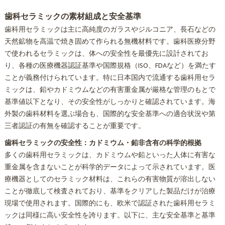
歯科セラミックの素材組成と安全基準
歯科用セラミックは主に高純度のガラスやジルコニア、長石などの
天然鉱物を高温で焼き固めて作られる無機材料です。歯科医療分野
で使われるセラミックは、体への安全性を最優先に設計されてお
り、各種の医療機器認証基準や国際規格（ISO、FDAなど）を満たす
ことが義務付けられています。特に日本国内で流通する歯科用セラ
ミックは、鉛やカドミウムなどの有害重金属が厳格な管理のもとで
基準値以下となり、その安全性がしっかりと確認されています。海
外製の歯科材料を選ぶ場合も、国際的な安全基準への適合状況や第
三者認証の有無を確認することが重要です。
歯科セラミックの安全性：カドミウム・鉛非含有の科学的根拠
多くの歯科用セラミックは、カドミウムや鉛といった人体に有害な
重金属を含まないことが科学的データによって示されています。医
療機器としてのセラミック材料は、これらの有害物質が溶出しない
ことが徹底して検査されており、基準をクリアした製品だけが治療
現場で使用されます。国際的にも、欧米で認証された歯科用セラミ
ックは同様に高い安全性を誇ります。以下に、主な安全基準と基準