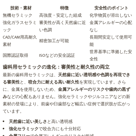
技術・素材
特徴
安全性のポイント
無機セラミック
高強度・安定した組成
化学物質が溶出しない
強化ガラスセラミ
審美性が高く天然歯に近
金属アレルギーの心配
ック
い色調
なし
CAD/CAM用高耐久
長期間安定して使用可
精密加工が可能
素材
能
世界基準に準拠した安
国際認証取得
ISOなどの安全認証
全性
歯科用セラミックの進化：審美性と耐久性の両立
最新の歯科用セラミックは、
天然歯に近い透明感や色調を再現でき
る審美性
と、
咬合力に耐える高い耐久性
を実現しています。さら
に、金属を使用しないため、
金属アレルギーのリスクや歯肉の黒ず
み
などの心配もありません。強化セラミックやジルコニアなどの新
素材の登場により、前歯や臼歯部など幅広い症例で選択肢が広がっ
ています。
天然歯に近い美しさ
と高い透明感
強化セラミック
で咬合力にも十分対応