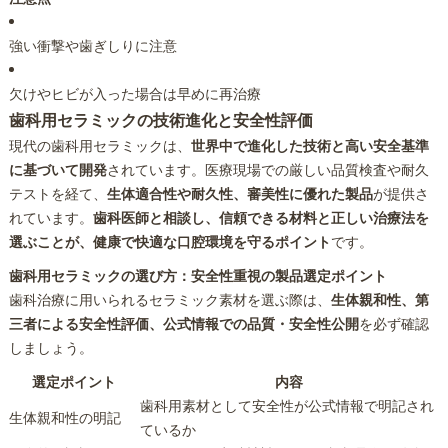
強い衝撃や歯ぎしりに注意
欠けやヒビが入った場合は早めに再治療
歯科用セラミックの技術進化と安全性評価
現代の歯科用セラミックは、
世界中で進化した技術と高い安全基準
に基づいて開発
されています。医療現場での厳しい品質検査や耐久
テストを経て、
生体適合性や耐久性、審美性に優れた製品
が提供さ
れています。
歯科医師と相談し、信頼できる材料と正しい治療法を
選ぶことが、健康で快適な口腔環境を守るポイント
です。
歯科用セラミックの選び方：安全性重視の製品選定ポイント
歯科治療に用いられるセラミック素材を選ぶ際は、
生体親和性、第
三者による安全性評価、公式情報での品質・安全性公開
を必ず確認
しましょう。
選定ポイント
内容
歯科用素材として安全性が公式情報で明記され
生体親和性の明記
ているか