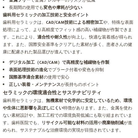
金属フリー
で金属アレルギーのリスクが低減
長期間の使用でも
変色や摩耗が少ない
歯科用セラミックの加工技術と安全ポイント
歯科用セラミックは、
CAD/CAM技術による精密加工
や、特殊な表面
処理によって、より高精度でフィット感の高い補綴物が作製できま
す。これにより、
適合性や耐久性
が向上し、快適な装着感が得られ
ます。また、国際安全基準をクリアした素材が多く、患者さんの健
康に配慮された製品選びが進んでいます。
デジタル加工（CAD/CAM）で高精度な補綴物を作製
表面処理技術の進化
でプラーク付着や変色を抑制
国際基準適合素材
の使用で安心
正しい装着・メンテナンス
が長持ちのポイント
セラミックの環境適合性とサステナビリティ
歯科用セラミックは、
無機素材で化学的に安定しているため、環境
や生体に悪影響を及ぼしにくい
特徴があります。また、金属を使わ
ない素材設計や、加工工程での環境負荷低減にも取り組まれていま
す。歯科医院でも、
リサイクル可能な材料の活用
や
廃棄物削減
が進
められ、サステナブルな治療環境の実現が目指されています。