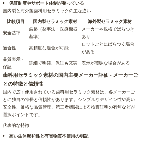
保証制度やサポート体制が整っている
国内製と海外製歯科用セラミックの主な違い
比較項目
国内製セラミック素材
海外製セラミック素材
厳格（薬事法・医療機器
メーカーや規格でばらつき
安全基準
基準）
あり
ロットごとにばらつく場合
適合性
高精度な適合が可能
がある
品質表示・
詳細で明確、保証も充実
表示が曖昧な場合がある
保証
歯科用セラミック素材の国内主要メーカー評価 - メーカーご
との特徴と信頼性
国内で広く使用されている歯科用セラミック素材は、各メーカーご
とに独自の特長と信頼性があります。シンプルなデザイン性や高い
安全性、厳格な品質管理、第三者機関による検査証明の有無などが
選択ポイントです。
代表的な特徴
高い生体親和性と有害物質不使用の明記