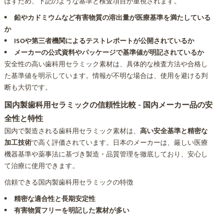
ぼすため、下記のような基準と検査項目が重視されます。
鉛やカドミウムなど有害物質の溶出量が医療基準を満たしている
か
ISOや第三者機関によるテストレポートが公開されているか
メーカーの公式資料やパッケージで基準値が明記されているか
安全性の高い歯科用セラミック素材は、具体的な検査方法や合格し
た基準値を明示しています。情報が不明な場合は、使用を避ける判
断も大切です。
国内製歯科用セラミックの信頼性比較 - 国内メーカー品の安
全性と特性
国内で製造される歯科用セラミック素材は、
高い安全基準と精密な
加工技術
で高く評価されています。日本のメーカーは、厳しい医療
機器基準や薬事法に基づき製造・品質管理を徹底しており、安心し
て治療に使用できます。
信頼できる国内製歯科用セラミックの特徴
精密な適合性と長期安定性
有害物質フリーを明記した素材が多い