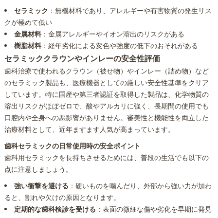
セラミック
：無機材料であり、アレルギーや有害物質の発生リス
クが極めて低い
金属材料
：金属アレルギーやイオン溶出のリスクがある
樹脂材料
：経年劣化による変色や強度の低下のおそれがある
セラミッククラウンやインレーの安全性評価
歯科治療で使われるクラウン（被せ物）やインレー（詰め物）など
のセラミック製品も、医療機器としての厳しい安全性基準をクリア
しています。特に国産や第三者認証を取得した製品は、化学物質の
溶出リスクがほぼゼロで、酸やアルカリに強く、長期間の使用でも
口腔内や全身への悪影響がありません。審美性と機能性を両立した
治療材料として、近年ますます人気が高まっています。
歯科セラミックの日常使用時の安全ポイント
歯科用セラミックを長持ちさせるためには、普段の生活でも以下の
点に注意しましょう。
強い衝撃を避ける
：硬いものを噛んだり、外部から強い力が加わ
ると、割れや欠けの原因となります。
定期的な歯科検診を受ける
：表面の微細な傷や劣化を早期に発見