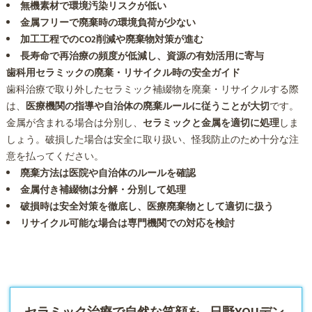
無機素材で環境汚染リスクが低い
金属フリーで廃棄時の環境負荷が少ない
加工工程でのCO2削減や廃棄物対策が進む
長寿命で再治療の頻度が低減し、資源の有効活用に寄与
歯科用セラミックの廃棄・リサイクル時の安全ガイド
歯科治療で取り外したセラミック補綴物を廃棄・リサイクルする際
は、
医療機関の指導や自治体の廃棄ルールに従うことが大切
です。
金属が含まれる場合は分別し、
セラミックと金属を適切に処理
しま
しょう。破損した場合は安全に取り扱い、怪我防止のため十分な注
意を払ってください。
廃棄方法は医院や自治体のルールを確認
金属付き補綴物は分解・分別して処理
破損時は安全対策を徹底し、医療廃棄物として適切に扱う
リサイクル可能な場合は専門機関での対応を検討